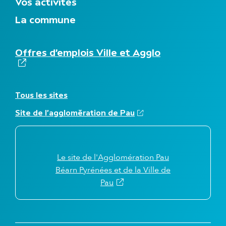
Vos activités
n
u
La commune
d
u
p
(s'ouvre dans
N
Offres d’emplois Ville et Agglo
i
a
e
v
d
i
d
g
e
A
Tous les sites
a
p
u
t
(s'ouvre dans un nouvel
Site de l'agglomération de Pau
a
t
i
g
r
o
e
e
n
s
s
s
Le site de l'Agglomération Pau
e
i
Béarn Pyrénées et de la Ville de
c
t
(s'ouvre dans un nouvel onglet
Pau
o
e
n
s
d
a
i