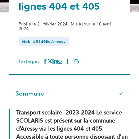
lignes 404 et 405
Publié le 21 février 2024 | Mis à jour le 10 avril
2024
Mobilité Idélis Aressy
Partager sur Facebook
(s'ouvre dans un nouvel onglet)
Partager sur Twitter
(s'ouvre dans un nouvel onglet)
Partager sur LinkedIn
(s'ouvre dans un nouvel onglet)
Partager par mail
(s'ouvre dans un nouvel onglet
Partager:
Imprimer
Sommaire
Transport scolaire -2023-2024 Le service
SCOLARIS est présent sur la commune
d’Aressy via les lignes 404 et 405.
Accessible à toute personne disposant d'un