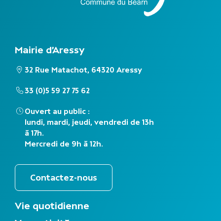
Mairie d'Aressy
32 Rue Matachot, 64320 Aressy
33 (0)5 59 27 75 62
Ouvert au public :
lundi, mardi, jeudi, vendredi de 13h
à 17h.
Mercredi de 9h à 12h.
Contactez-nous
M
Vie quotidienne
e