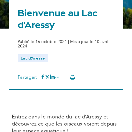
Bienvenue au Lac
d'Aressy
Publié le 16 octobre 2021 | Mis à jour le 10 avril
2024
Lac d'Aressy
Partager sur Facebook
(s'ouvre dans un nouvel onglet)
Partager sur Twitter
(s'ouvre dans un nouvel onglet)
Partager sur LinkedIn
(s'ouvre dans un nouvel onglet)
Partager par mail
(s'ouvre dans un nouvel onglet
Partager:
Imprimer
Entrez dans le monde du lac d’Aressy et
découvrez ce que les oiseaux voient depuis
leur espace aquatique !