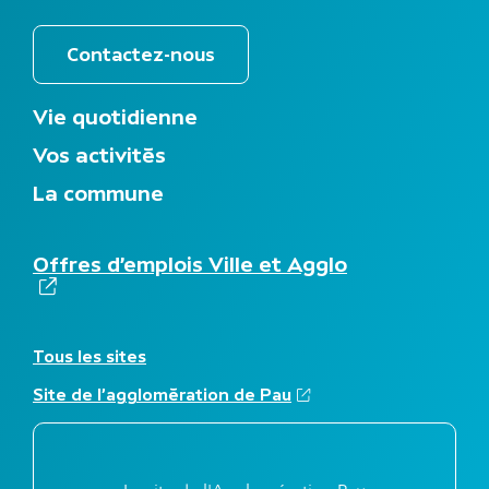
Contactez-nous
M
Vie quotidienne
e
Vos activités
n
u
La commune
d
u
p
(s'ouvre dans
N
Offres d’emplois Ville et Agglo
i
a
e
v
d
i
d
g
e
A
Tous les sites
a
p
u
t
(s'ouvre dans un nouvel
Site de l'agglomération de Pau
a
t
i
g
r
o
e
e
n
s
s
s